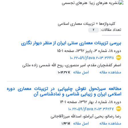
کلیدواژه‌ها =
تزیینات معماری اسلامی
تعداد مقالات:
2
بررسی تزیینات معماری سنتی ایران از منظر دیوار نگاری
دوره 18، شماره 3، پاییز 1392، صفحه
1-15
10.22059/jfava.2013.36411
اصغر کفشچیان مقدم، امیر منصوری، روح الله شمسی زاده ملکی
مشاهده مقاله
اصل مقاله
1014.37 K
مطالعه سیرتحول نقوش چلیپایی در تزیینات معماری دوره
اسلامی ایران و زیبایی شناسی و نمادشناسی آن
دوره 18، شماره 1، بهار 1392، صفحه
1-14
10.22059/jfava.2013.36267
رضا رضالو، یحیی آیراملو، اسدالله میرزاآقاجانی
مشاهده مقاله
اصل مقاله
1.43 M