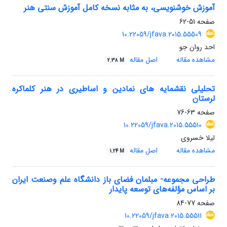
آموزش خوشنویسی، به مثابه نسخه کامل آموزش سنتی هنر
صفحه
51-62
10.22059/jfava.2015.55509
احد روان جو
مشاهده مقاله
اصل مقاله
2.38 M
تحلیلی نقشمایه های نمادین و اساطیری در هنر کلماکره
لرستان
صفحه
63-76
10.22059/jfava.2015.55510
لیلا خسروی
مشاهده مقاله
اصل مقاله
1.24 M
طراحی مجموعه- مبلمان فضای باز دانشگاه علم وصنعت ایران
بر اساس مؤلفه‌های توسعه پایدار
صفحه
77-84
10.22059/jfava.2015.55511