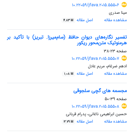
10.22059/jfava.2015.55506
مینا صدری
مشاهده مقاله
اصل مقاله
4.83 M
تفسیر نگاره‌های دیوان حافظ (سام‌میرزا. تبریز) با تأکید بر
هرمنوتیک متن‌محور ریکور
صفحه
23-38
10.22059/jfava.2015.55507
ادهم ضرغام، مریم عادل
مشاهده مقاله
اصل مقاله
1.08 M
مجسمه های گچی سلجوقی
صفحه
39-50
10.22059/jfava.2015.55508
حسین ابراهیمی ناغانی، پدرام قربانی
مشاهده مقاله
اصل مقاله
3.79 M