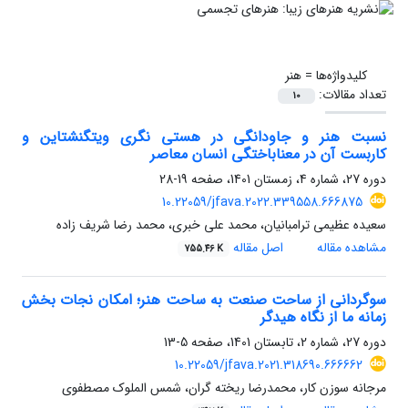
کلیدواژه‌ها =
هنر
تعداد مقالات:
10
نسبت هنر و جاودانگی در هستی نگری ویتگنشتاین و
کاربست آن در معناباختگی انسان معاصر
دوره 27، شماره 4، زمستان 1401، صفحه
19-28
10.22059/jfava.2022.339558.666875
سعیده عظیمی ترامبانیان، محمد علی خبری، محمد رضا شریف زاده
مشاهده مقاله
اصل مقاله
755.46 K
سوگردانی از ساحت صنعت به ساحت هنر؛ امکان نجات بخش
زمانه ما از نگاه هیدگر
دوره 27، شماره 2، تابستان 1401، صفحه
5-13
10.22059/jfava.2021.318690.666662
مرجانه سوزن کار، محمدرضا ریخته گران، شمس الملوک مصطفوی