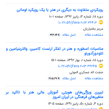
رویکردی متفاوت به دیگری در هنر: با یک رویکرد لومانی
دوره 18، شماره 3، پاییز 1392، صفحه
1-10
10.22059/jfava.2013.36406
مریم بختیاریان
مشاهده مقاله
اصل مقاله
323.64 K
مناسبات اسطوره و هنر در تفکر ارنست کاسیرر، والتربنیامین و
تئودورآدورنو
دوره 18، شماره 1، بهار 1392، صفحه
1-15
10.22059/jfava.2013.36245
حجت اله عسکری الموتی
مشاهده مقاله
اصل مقاله
385.37 K
تبیین ویژگی‌های هویتی آموزش عالی هنر با تاکید بر
متغیرهای فرهنگی در ایران امروز
دوره 4، شماره 50، پاییز 1391، صفحه
5-14