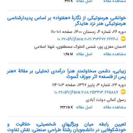
مشاهده مقاله
اصل مقاله
397 K
خوانشی هرمنوتیکی از نگارۀ «هفت‏واد» بر اساس پدیدارشناسی
هرمنوتیکی هنر نزد هایدگر
دوره 26، شماره 4، زمستان 1400، صفحه
101-110
10.22059/jfava.2021.313672.666601
احسان معزی پور، شمس الملوک مصطفوی، شهلا اسلامی
مشاهده مقاله
اصل مقاله
1.45 M
زیبایی، دشمن سخاوتمند هنر! درآمدی تحلیلی بر مقالۀ «هنر
پس از فلسفه» اثر جوزف کُسوث
دوره 23، شماره 3، پاییز 1397، صفحه
103-114
10.22059/jfava.2018.253413.665887
رسول کمالی دولت آبادی
مشاهده مقاله
اصل مقاله
323.25 K
تعیین رابطه میان ویژگیهای شخصیتی، خلاقیت و
خودشکوفایی در دانشجویان رشتۀ طراحی صنعتی: نقش تفاوت