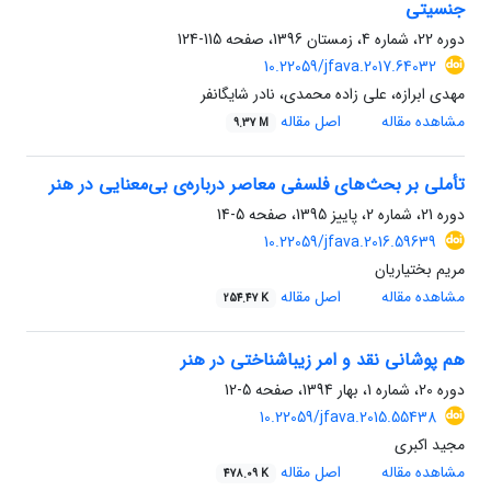
جنسیتی
دوره 22، شماره 4، زمستان 1396، صفحه
115-124
10.22059/jfava.2017.64032
مهدی ابرازه، علی زاده محمدی، نادر شایگانفر
مشاهده مقاله
اصل مقاله
9.37 M
تأملی بر بحث‌های فلسفی معاصر درباره‌ی بی‌معنایی در هنر
دوره 21، شماره 2، پاییز 1395، صفحه
5-14
10.22059/jfava.2016.59639
مریم بختیاریان
مشاهده مقاله
اصل مقاله
254.47 K
هم پوشانی نقد و امر زیباشناختی در هنر
دوره 20، شماره 1، بهار 1394، صفحه
5-12
10.22059/jfava.2015.55438
مجید اکبری
مشاهده مقاله
اصل مقاله
478.09 K